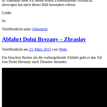
In Vallendar habe ich meine ersten Lebensmonate verbracht,
deswegen hat mich dieses Bild besonders erfreut.
Grüße
W.
Veröffentlicht unter
Allgemein
Abfahrt Dolni Brezany – Zbraslav
Veröffentlicht am
23. März 2015
von
Widu
Ein bisschen flacher als die vorhergehende Abfahrt geht es das Tal
von Dolni Brezany nach Zbraslav herunter.