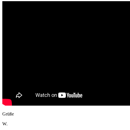
Grüße
W.