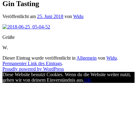
Gin Tasting
Veröffentlicht am
25. Juni 2018
von
Widu
Grüße
W.
Dieser Eintrag wurde veröffentlicht in
Allgemein
von
Widu
.
Permanenter Link des Eintrags
.
Proudly powered by WordPress
Diese Website benutzt Cookies. Wenn du die Website weiter nutzt,
gehen wir von deinem Einverständnis aus.
OK