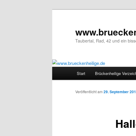
www.bruecken
Taubertal, Rad, 42 und ein bis
Hauptmenü
Start
Brückenheilige Verzeic
Zum Inhalt wechseln
Veröffentlicht am
29. September 20
Hall