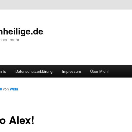
heilige.de
schen mehr
hnis
Datenschutzerklärung
Impressum
Über Mich!
10
von
Widu
o Alex!