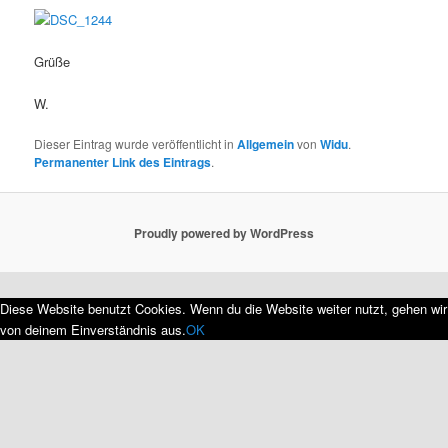
Grüße
W.
Dieser Eintrag wurde veröffentlicht in
Allgemein
von
Widu
.
Permanenter Link des Eintrags
.
Proudly powered by WordPress
Diese Website benutzt Cookies. Wenn du die Website weiter nutzt, gehen wir
von deinem Einverständnis aus.
OK