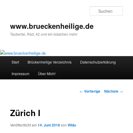
Such
www.brueckenheilige.de
Taubertal, Rad, 42 und ein bisschen mehr
Hauptmenü
Start
Brückenheilige Verzeichnis
Datenschutzerklärung
Zum Inhalt wechseln
Impressum
Über Mich!
Artikelnavigation
←
Vorherige
Nächste
→
Zürich I
Veröffentlicht am
14. Juni 2018
von
Widu