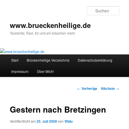
Such
www.brueckenheilige.de
Taubertal, Rad, 42 und ein bisschen mehr
Hauptmenü
Start
Brückenheilige Verzeichnis
Datenschutzerklärung
Zum Inhalt wechseln
Impressum
Über Mich!
Artikelnavigation
←
Vorherige
Nächste
→
Gestern nach Bretzingen
Veröffentlicht am
25. Juli 2008
von
Widu